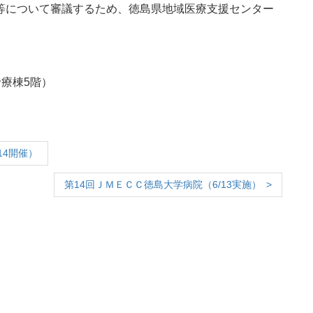
等について審議するため、徳島県地域医療支援センター
診療棟5階）
14開催）
第14回ＪＭＥＣＣ徳島大学病院（6/13実施）