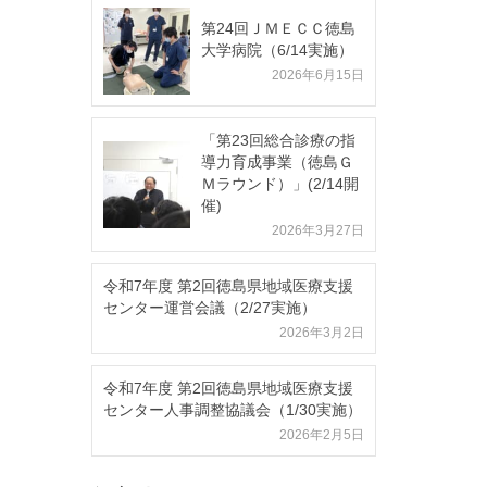
第24回ＪＭＥＣＣ徳島
大学病院（6/14実施）
2026年6月15日
「第23回総合診療の指
導力育成事業（徳島Ｇ
Ｍラウンド）」(2/14開
催)
2026年3月27日
令和7年度 第2回徳島県地域医療支援
センター運営会議（2/27実施）
2026年3月2日
令和7年度 第2回徳島県地域医療支援
センター人事調整協議会（1/30実施）
2026年2月5日