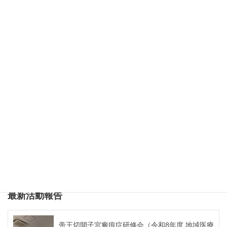
日時：平成30年5月21日（月） 19:00～20:45
場所：徳島大学病院日亜ホールWhite【ホール小】（外来
診療棟5階）
臨床倫理セミナー 多職種での臨床倫理カンフ
ァレンス（平成29年 地域医療を担う医師育成支援
事業）
海外留学が私に教えてくれたこと（平成30年 地
域医療を担う医師育成支援事業）
最新活動報告
帝王切開子宮瘢痕症研修会（令和8年度 地域医療