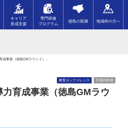
キャリア
専門研修
徳島の医療
地域枠の方へ
形成支援
プログラム
力育成事業（徳島GMラウンド）」
教育カンファレンス
平成29年度
導力育成事業（徳島GMラウ