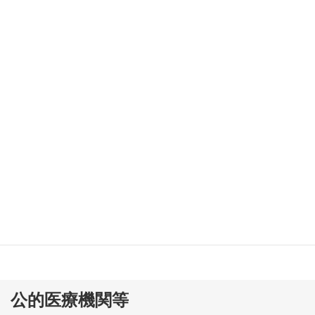
徳島県鳴門病院
徳島健生病院
吉野川医療センター
徳島赤十字病院
阿南医療センター
徳島県立三好病院
田岡病院
公的医療機関等