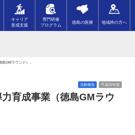
キャリア
専門研修
徳島の医療
地域枠の方へ
形成支援
プログラム
徳島GMラウンド）」
活動報告
平成26年度
導力育成事業（徳島GMラウ