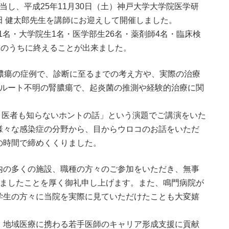
し、平成25年11月30日（土）神戸大学大学院医学研
 健太郎先生を講師にお迎えして開催しました。
21名・大学院生1名・医学部生26名・薬剤師4名・臨床検
況のうちに終えることが出来ました。
膿瘍の症例で、診断に至るまでの考え方や、実際の治療
染ルート不明の腎膿瘍で、起炎菌の推測や経験的治療に関
質 医者も知らないホントの話」という演題でご講演をいた
様々な感染症の分野から、目からウロコのお話をいただ
の時間で締めくくりました。
内の多くの施設、職種の方々のご参加をいただき、無事
きましたことを厚く御礼申し上げます。また、鳴門病院が
学生の方々に当院を実際に見ていただけたことも大変嬉
、地域医療に携わる若手医師のキャリア形成支援に貢献