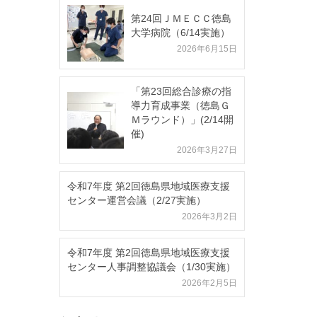
第24回ＪＭＥＣＣ徳島
大学病院（6/14実施）
2026年6月15日
「第23回総合診療の指
導力育成事業（徳島Ｇ
Ｍラウンド）」(2/14開
催)
2026年3月27日
令和7年度 第2回徳島県地域医療支援
センター運営会議（2/27実施）
2026年3月2日
令和7年度 第2回徳島県地域医療支援
センター人事調整協議会（1/30実施）
2026年2月5日