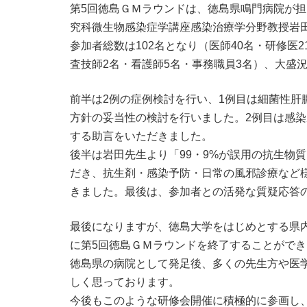
第5回徳島ＧＭラウンドは、徳島県鳴門病院が担当
究科微生物感染症学講座感染治療学分野教授岩田
参加者総数は102名となり（医師40名・研修医
査技師2名・看護師5名・事務職員3名）、大盛
前半は2例の症例検討を行い、1例目は細菌性肝
方針の妥当性の検討を行いました。2例目は感
する助言をいただきました。
後半は岩田先生より「99・9%が誤用の抗生物
だき、抗生剤・感染予防・日常の風邪診療など
きました。最後は、参加者との活発な質疑応答
最後になりますが、徳島大学をはじめとする県
に第5回徳島ＧＭラウンドを終了することがで
徳島県の病院として発足後、多くの先生方や医
しく思っております。
今後もこのような研修会開催に積極的に参画し