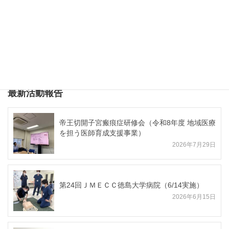
第2回徳島県立海部病院 院内急変心肺蘇生トレ
ーニングコース（平成26年度「指導医養成プログ
ラム事業」）
最新活動報告
帝王切開子宮瘢痕症研修会（令和8年度 地域医療
を担う医師育成支援事業）
2026年7月29日
第24回ＪＭＥＣＣ徳島大学病院（6/14実施）
2026年6月15日