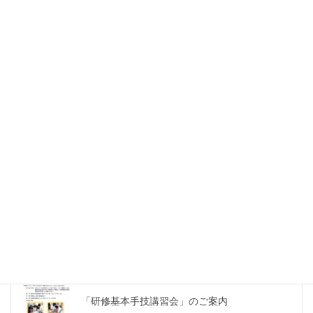
平成２６年度徳島県地域医療支援センター特別
講演会
スタンフォード大学のDr.Andrewによる特別講演
１
最新合同講習会・講演会等
「研修基本手技講習会」のご案内