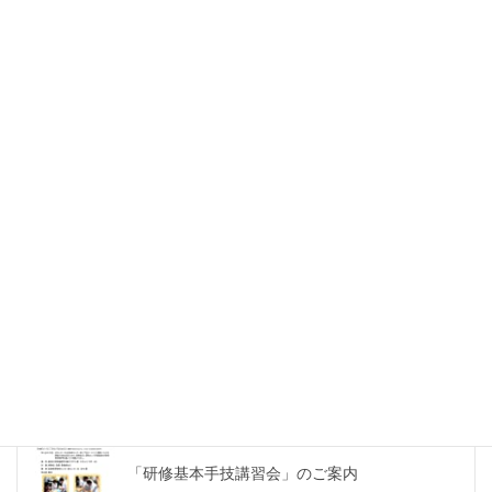
平成２６年度徳島県地域医療支援センター特別
講演会
スタンフォード大学のDr.Andrewによる特別講演
１
最新合同講習会・講演会等
「研修基本手技講習会」のご案内