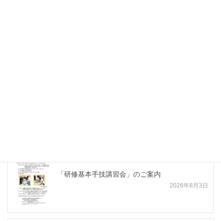
「血管反応から理解する周術期循環作動薬の使
い方」のご案内
「TOP KNIFE カンファレンス」１・２月開催の
ご案内
最新合同講習会・講演会等
「研修基本手技講習会」のご案内
2026年8月3日