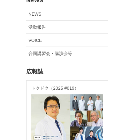
NEWS
NEWS
活動報告
VOICE
合同講習会・講演会等
広報誌
トクドク（2025 #019）