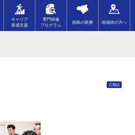
キャリア
専門研修
徳島の医療
地域枠の方へ
形成支援
プログラム
広報誌
）