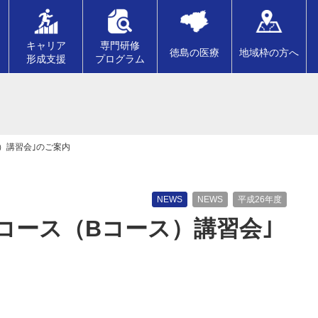
キャリア
専門研修
徳島の医療
地域枠の方へ
形成支援
プログラム
）講習会｣のご案内
NEWS
NEWS
平成26年度
コース（Bコース）講習会｣