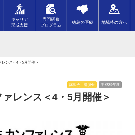
キャリア
専門研修
徳島の医療
地域枠の方へ
形成支援
プログラム
ファレンス＜4・5月開催＞
講習会・講演会
平成29年度
ンファレンス＜4・5月開催＞