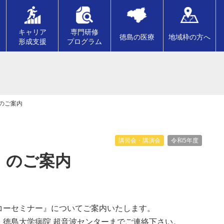
キャリア
専門研修
徳島の医療
地域枠の方へ
形成支援
プログラム
のご案内
講習会・講演会
令和5年度
」のご案内
コーセミナー』についてご案内いたします。
、徳島大学病院 超音波センターまでご連絡下さい。