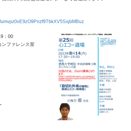
tZcqfumvpz0vE9zO9Pnzf9TbkXV5SxjbMBuz
9：00
カンファレンス室
ー