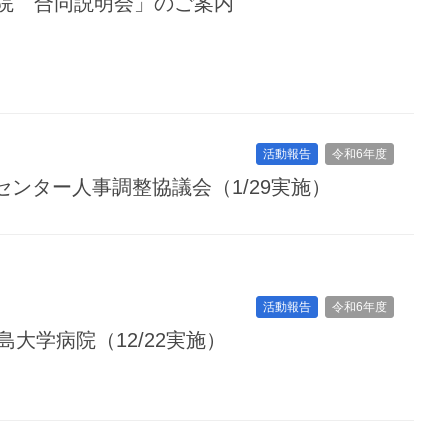
院 合同説明会」のご案内
活動報告
令和6年度
センター人事調整協議会（1/29実施）
活動報告
令和6年度
島大学病院（12/22実施）