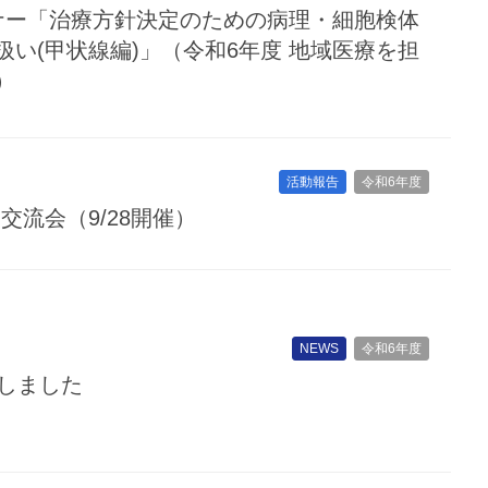
ナー「治療方針決定のための病理・細胞検体
い(甲状線編)」（令和6年度 地域医療を担
）
活動報告
令和6年度
交流会（9/28開催）
NEWS
令和6年度
行しました