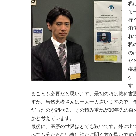
私
る
行
消
れ
私
の
だ
疾
ケ
す
ることも必要だと思います。最初の頃は教科書
すが、当然患者さんは一人一人違いますので、
だったのか調べる、その積み重ねが10年先の自
かと考えています。
最後に、医療の世界はとても狭いです。外に出
べても分からない事は誰かに聞く方が早いです(