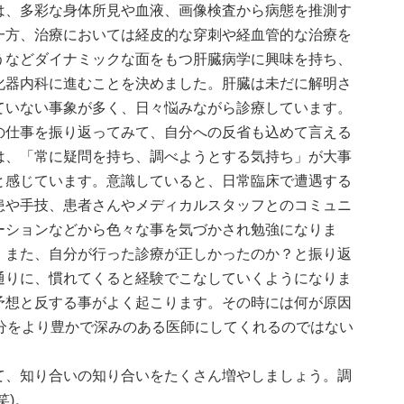
は、多彩な身体所見や血液、画像検査から病態を推測す
一方、治療においては経皮的な穿刺や経血管的な治療を
うなどダイナミックな面をもつ肝臓病学に興味を持ち、
化器内科に進むことを決めました。肝臓は未だに解明さ
ていない事象が多く、日々悩みながら診療しています。
の仕事を振り返ってみて、自分への反省も込めて言える
は、「常に疑問を持ち、調べようとする気持ち」が大事
と感じています。意識していると、日常臨床で遭遇する
患や手技、患者さんやメディカルスタッフとのコミュニ
ーションなどから色々な事を気づかされ勉強になりま
。また、自分が行った診療が正しかったのか？と振り返
通りに、慣れてくると経験でこなしていくようになりま
予想と反する事がよく起こります。その時には何が原因
分をより豊かで深みのある医師にしてくれるのではない
て、知り合いの知り合いをたくさん増やしましょう。調
笑)。